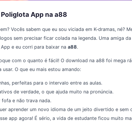
 Poliglota App na a88
 bem? Vocês sabem que eu sou viciada em K-dramas, né? 
álogos sem precisar ficar colada na legenda. Uma amiga d
a App e eu corri para baixar na
a88
.
oque com o quanto é fácil! O download na a88 foi mega rá
a usar. O que eu mais estou amando:
nhas, perfeitas para o intervalo entre as aulas.
tivos de verdade, o que ajuda muito na pronúncia.
 fofa e não trava nada.
er aprender um novo idioma de um jeito divertido e sem 
sse app agora! É sério, a vida de estudante ficou muito mai