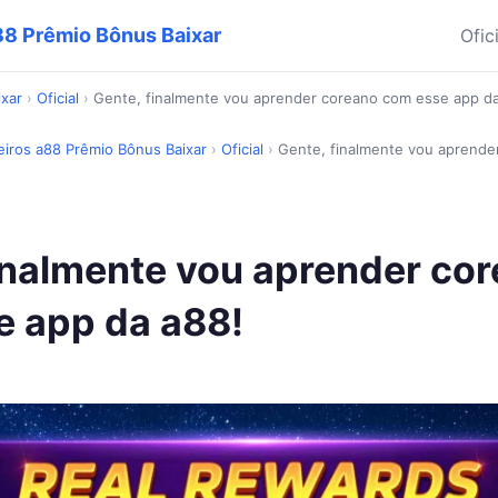
a88 Prêmio Bônus Baixar
Ofic
ixar
›
Oficial
›
Gente, finalmente vou aprender coreano com esse app da
leiros a88 Prêmio Bônus Baixar
›
Oficial
›
Gente, finalmente vou aprende
inalmente vou aprender co
e app da a88!