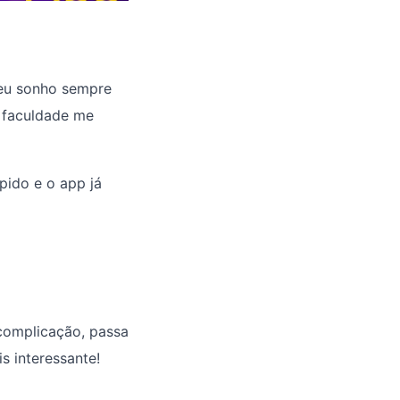
Meu sonho sempre
a faculdade me
pido e o app já
complicação, passa
s interessante!