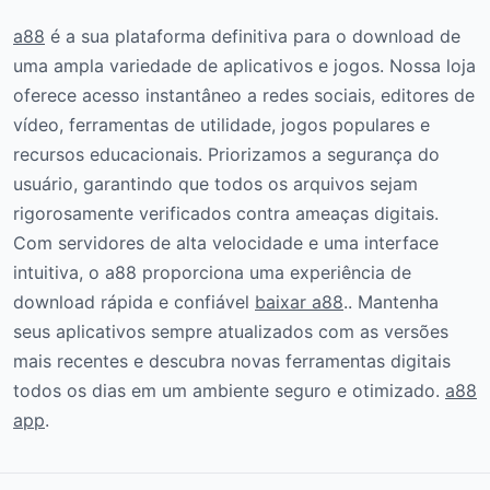
a88
é a sua plataforma definitiva para o download de
uma ampla variedade de aplicativos e jogos. Nossa loja
oferece acesso instantâneo a redes sociais, editores de
vídeo, ferramentas de utilidade, jogos populares e
recursos educacionais. Priorizamos a segurança do
usuário, garantindo que todos os arquivos sejam
rigorosamente verificados contra ameaças digitais.
Com servidores de alta velocidade e uma interface
intuitiva, o a88 proporciona uma experiência de
download rápida e confiável
baixar a88
.. Mantenha
seus aplicativos sempre atualizados com as versões
mais recentes e descubra novas ferramentas digitais
todos os dias em um ambiente seguro e otimizado.
a88
app
.