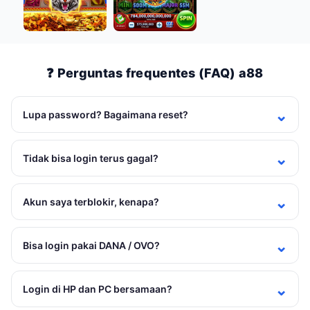
❓ Perguntas frequentes (FAQ) a88
Lupa password? Bagaimana reset?
Tidak bisa login terus gagal?
Akun saya terblokir, kenapa?
Bisa login pakai DANA / OVO?
Login di HP dan PC bersamaan?