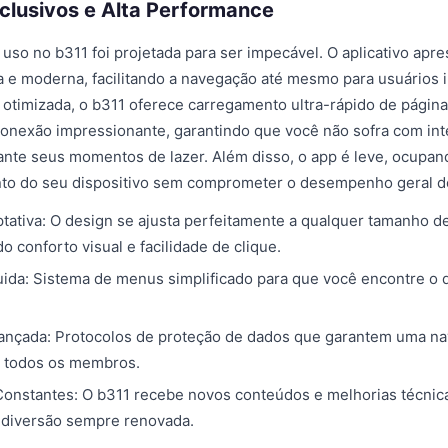
clusivos e Alta Performance
 uso no b311 foi projetada para ser impecável. O aplicativo apr
iva e moderna, facilitando a navegação até mesmo para usuários i
a otimizada, o b311 oferece carregamento ultra-rápido de págin
conexão impressionante, garantindo que você não sofra com in
ante seus momentos de lazer. Além disso, o app é leve, ocupa
o do seu dispositivo sem comprometer o desempenho geral do
tativa: O design se ajusta perfeitamente a qualquer tamanho de
 conforto visual e facilidade de clique.
ida: Sistema de menus simplificado para que você encontre o
ançada: Protocolos de proteção de dados que garantem uma n
a todos os membros.
Constantes: O b311 recebe novos conteúdos e melhorias técni
 diversão sempre renovada.