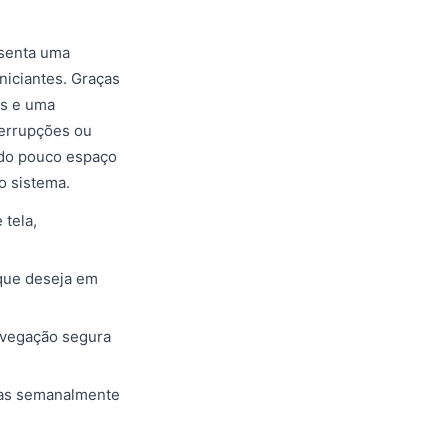
esenta uma
niciantes. Graças
as e uma
terrupções ou
ndo pouco espaço
 sistema.
 tela,
 que deseja em
avegação segura
cas semanalmente