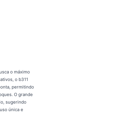
busca o máximo
ativos, o b311
onta, permitindo
toques. O grande
io, sugerindo
uso única e