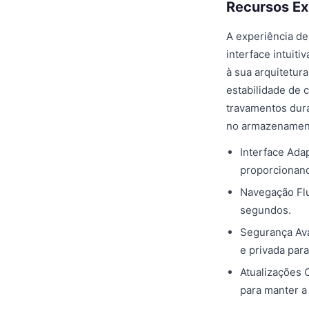
Recursos Ex
A experiência de
interface intuit
à sua arquitetur
estabilidade de 
travamentos dur
no armazenament
Interface Adap
proporcionando
Navegação Flu
segundos.
Segurança Av
e privada par
Atualizações 
para manter a