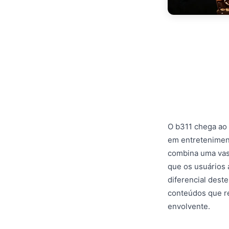
O b311 chega ao
em entreteniment
combina uma vast
que os usuários 
diferencial dest
conteúdos que r
envolvente.