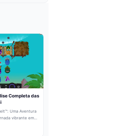
álise Completa das
i
Belt™: Uma Aventura
ornada vibrante em
ing que...