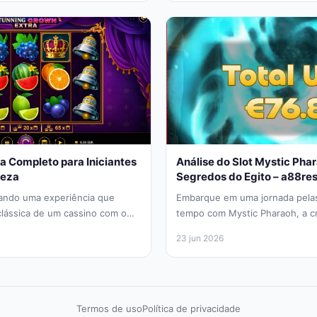
a Completo para Iniciantes
Análise do Slot Mystic Pha
leza
Segredos do Egito – a88re
ando uma experiência que
Embarque em uma jornada pelas
clássica de um cassino com o
tempo com Mystic Pharaoh, a cr
ieval,...
Cherry que mergulha fundo...
23 jun 2026
Termos de uso
Política de privacidade