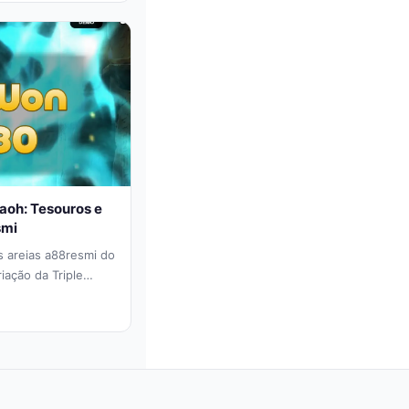
raoh: Tesouros e
smi
 areias a88resmi do
iação da Triple