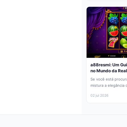
a88resmi: Um Gui
no Mundo da Rea
Se você está procur
mistura a elegância 
brilho da realeza med
02 jul 2026