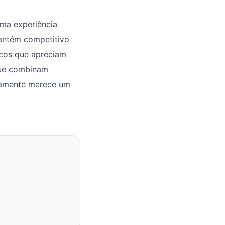
uma experiência
antém competitivo
icos que apreciam
 que combinam
rtamente merece um