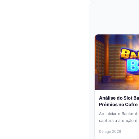
Análise do Slot Ba
Prêmios no Cofre
Ao iniciar o Banknote
captura a atenção é
e o...
05 ago 2026