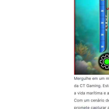
Mergulhe em um m
da CT Gaming. Est
a vida marítima e 
Com um cenário det
promete capturar 